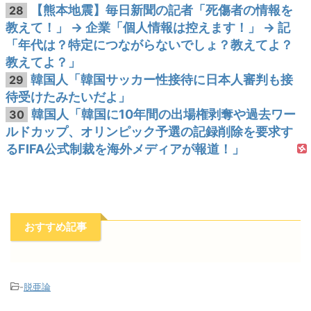
【熊本地震】毎日新聞の記者「死傷者の情報を
28
教えて！」 → 企業「個人情報は控えます！」 → 記
「年代は？特定につながらないでしょ？教えてよ？
教えてよ？」
韓国人「韓国サッカー性接待に日本人審判も接
29
待受けたみたいだよ」
韓国人「韓国に10年間の出場権剥奪や過去ワー
30
ルドカップ、オリンピック予選の記録削除を要求す
るFIFA公式制裁を海外メディアが報道！」
おすすめ記事
-
脱亜論