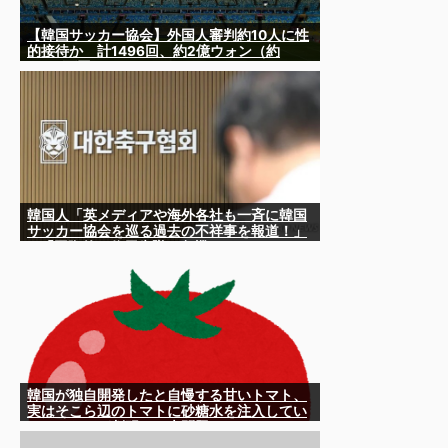
【韓国サッカー協会】外国人審判約10人に性
的接待か 計1496回、約2億ウォン（約
2200万円）
韓国人「英メディアや海外各社も一斉に韓国
サッカー協会を巡る過去の不祥事を報道！」
→「国際的な信用失墜の危機‥」
韓国が独自開発したと自慢する甘いトマト、
実はそこら辺のトマトに砂糖水を注入してい
ただけなのが判明して大問題にw