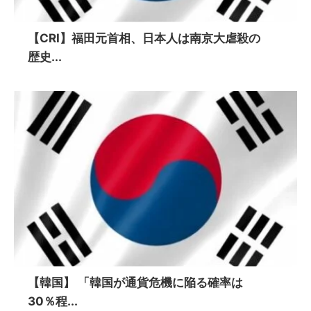
【CRI】福田元首相、日本人は南京大虐殺の
歴史...
【韓国】 「韓国が通貨危機に陥る確率は
30％程...