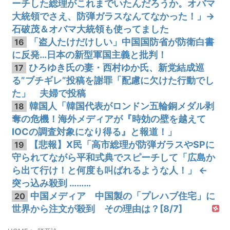
ーチした総理がこれまでいたんだろうか。オバマ
大統領でさえ、防弾ガラスなんてなかった！」→
石破茂＆オバマ大統領も使ってました
「盗人たけだけしい」中国国防省が防衛白書
16
に反発…日本の新型軍国主義と批判！
ひろゆき氏の妻・西村ゆか氏、新党結成巡
17
る”ブチギレ”投稿を謝罪「配慮に欠けた行動でし
た」 夫婦で投稿
韓国人「韓国代表がロンドン五輪銅メダル剥
18
奪の危機！海外メディアが『時効の壁を越えて
IOCの調査対象になり得る』と報道！」
【悲報】X民「高市総理が防弾ガラスやSPに
19
守られてながら平和式典でスピーチして「広島か
ら出て行け！と何度も叫ばれるような人！」 ←
突っ込み殺到 ………
中国メディア 中国製の「プレハブ住宅」に
20
世界から注文が殺到 その理由は？[8/7]