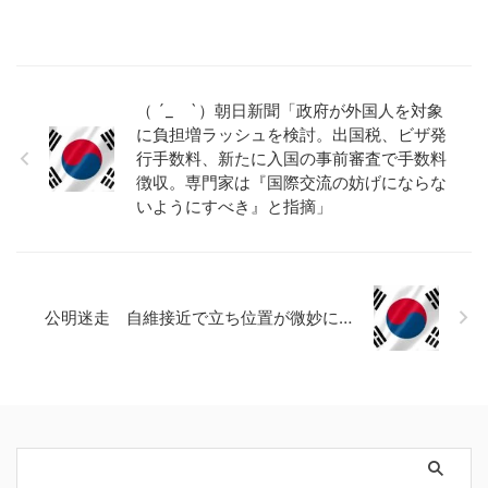
（ ´_ゝ`）朝日新聞「政府が外国人を対象
に負担増ラッシュを検討。出国税、ビザ発
行手数料、新たに入国の事前審査で手数料
徴収。専門家は『国際交流の妨げにならな
いようにすべき』と指摘」
公明迷走 自維接近で立ち位置が微妙に…