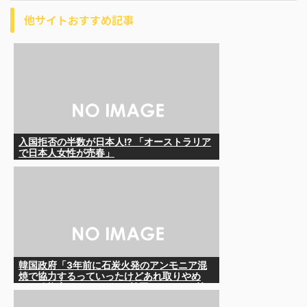
他サイトおすすめ記事
入国拒否の半数が日本人!? 「オーストラリア
で日本人女性が売春」
韓国政府「3年前に石炭火発のアンモニア混
焼で協力するっていったけどあれ取りやめ
な。政権変わったし」……韓国とまともな協
力ができない理由、これなんですよね