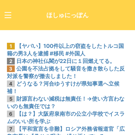
ほしゅにっぽん
【ヤバい】100件以上の窃盗をしたトルコ国
1
籍の男3人を逮捕 #移民 #外国人
日本の神社仏閣が22日に１回燃えてる。
2
公園を不法占拠をして騒音を撒き散らした反
3
対派を警察が撤去しました！
どうなる？河合ゆうすけが県知事選へ立候
4
補！
財源言わない減税は無責任！→使い方言わな
5
いのも無責任では？
【は？】大阪府泉南市の公立小学校でイスラ
6
ムのいい所を学ぶ
【平和宣言を非難】ロシア外務省報道官「広
7