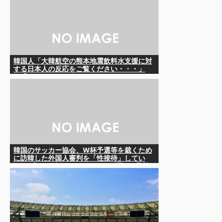
韓国人「大韓航空の熊本地震飲料水支援に対
する日本人の反応をご覧ください・・・」
→「」
韓国のサッカー協会、W杯予選等を裁くため
に訪韓した外国人審判を「性接待」してい
た……大して強くもないチームが潤沢な予算
を持ってりゃそうなるわな