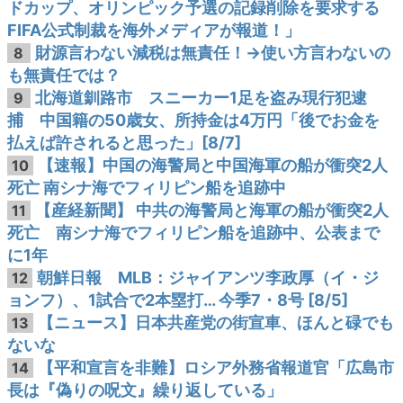
ドカップ、オリンピック予選の記録削除を要求する
FIFA公式制裁を海外メディアが報道！」
財源言わない減税は無責任！→使い方言わないの
8
も無責任では？
北海道釧路市 スニーカー1足を盗み現行犯逮
9
捕 中国籍の50歳女、所持金は4万円「後でお金を
払えば許されると思った」[8/7]
【速報】中国の海警局と中国海軍の船が衝突2人
10
死亡 南シナ海でフィリピン船を追跡中
【産経新聞】 中共の海警局と海軍の船が衝突2人
11
死亡 南シナ海でフィリピン船を追跡中、公表まで
に1年
朝鮮日報 MLB：ジャイアンツ李政厚（イ・ジ
12
ョンフ）、1試合で2本塁打… 今季7・8号 [8/5]
【ニュース】日本共産党の街宣車、ほんと碌でも
13
ないな
【平和宣言を非難】ロシア外務省報道官「広島市
14
長は『偽りの呪文』繰り返している」