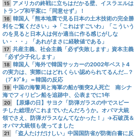
アメリカの終戦に立ちはだかる壁、イスラエルは
15
トランプ和平案に「同意せず」！
韓国人「熊本地震で見る日本の土木技術の完全勝
16
利をご覧ください」→「これはすごいわ」「こういう
のを見ると日本人は何か適当に作る感じがしな
い・・・」「あれがまさに経験値である」
共産主義、社会主義「必ず失敗します」資本主義
17
「必ず少子化します」
韓国人「海外で韓国サッカーの2002年ベスト4
18
の実力は、実際にはどれくらい認められてるんだ…？
（ﾌﾞﾙﾌﾞﾙ」＝韓国の反応
中国の海警局と海軍の船が衝突2人死亡 南シナ
19
海でフィリピン船を追跡中、公表までに1年
【原爆の日】サヨク「防弾ガラスの中でスピー
20
チした総理がこれまでいたんだろうか。オバマ大統
領でさえ、防弾ガラスなんてなかった！」→石破茂＆
オバマ大統領も使ってました
「盗人たけだけしい」中国国防省が防衛白書に反
21