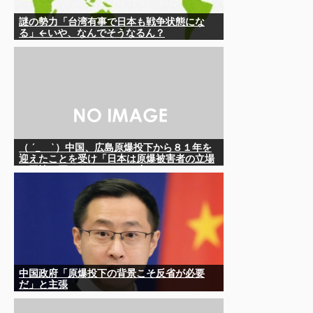
謎の勢力「台湾有事で日本も戦争状態にな
る」←いや、なんでそうなるん？
（ ´_ゝ`）中国、広島原爆投下から８１年を
迎えたことを受け「日本は原爆被害者の立場
で同情を買おうとするのを止めろ」
中国政府「原爆投下の背景こそ反省が必要
だ」と主張