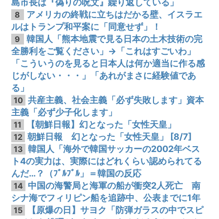
島市長は『偽りの呪文』繰り返している」
アメリカの終戦に立ちはだかる壁、イスラエ
8
ルはトランプ和平案に「同意せず」！
韓国人「熊本地震で見る日本の土木技術の完
9
全勝利をご覧ください」→「これはすごいわ」
「こういうのを見ると日本人は何か適当に作る感
じがしない・・・」「あれがまさに経験値であ
る」
共産主義、社会主義「必ず失敗します」資本
10
主義「必ず少子化します」
【朝鮮日報】幻となった「女性天皇」
11
朝鮮日報 幻となった「女性天皇」 [8/7]
12
韓国人「海外で韓国サッカーの2002年ベス
13
ト4の実力は、実際にはどれくらい認められてる
んだ…？（ﾌﾞﾙﾌﾞﾙ」＝韓国の反応
中国の海警局と海軍の船が衝突2人死亡 南
14
シナ海でフィリピン船を追跡中、公表までに1年
【原爆の日】サヨク「防弾ガラスの中でスピ
15