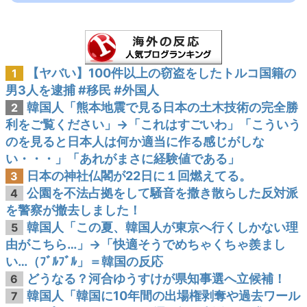
【ヤバい】100件以上の窃盗をしたトルコ国籍の
1
男3人を逮捕 #移民 #外国人
韓国人「熊本地震で見る日本の土木技術の完全勝
2
利をご覧ください」→「これはすごいわ」「こういう
のを見ると日本人は何か適当に作る感じがしな
い・・・」「あれがまさに経験値である」
日本の神社仏閣が22日に１回燃えてる。
3
公園を不法占拠をして騒音を撒き散らした反対派
4
を警察が撤去しました！
韓国人「この夏、韓国人が東京へ行くしかない理
5
由がこちら…」→「快適そうでめちゃくちゃ羨まし
い…（ﾌﾞﾙﾌﾞﾙ」＝韓国の反応
どうなる？河合ゆうすけが県知事選へ立候補！
6
韓国人「韓国に10年間の出場権剥奪や過去ワール
7