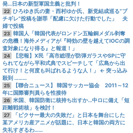
発…日本の新型軍国主義と批判！
ひろゆき氏の妻・西村ゆか氏、新党結成巡る”ブ
22
チギレ”投稿を謝罪「配慮に欠けた行動でした」 夫
婦で投稿
韓国人「韓国代表がロンドン五輪銅メダル剥奪
23
の危機！海外メディアが『時効の壁を越えてIOCの調
査対象になり得る』と報道！」
【悲報】X民「高市総理が防弾ガラスやSPに守
24
られてながら平和式典でスピーチして「広島から出
て行け！と何度も叫ばれるような人！」 ← 突っ込み
殺到 ………
【聯合ニュース】 韓国サッカー協会 2011～12
25
年に国際審判員らを性接待
米国、韓国防衛に核持ち出すか…中ロに備え「短
26
距離戦術核」を検討！
「ピクサー最大の失敗だ」と日本を舞台にした
27
某アメリカ産アニメが話題に、日本と韓国の両方に
失礼すぎるわ……