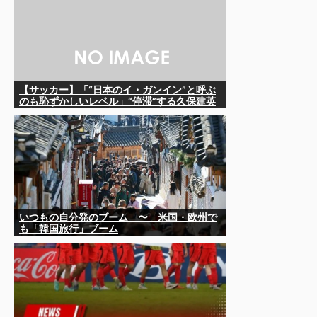
【サッカー】「“日本のイ・ガンイン”と呼ぶ
のも恥ずかしいレベル」“停滞”する久保建英
を韓国メディアが酷評…
いつもの自分発のブーム 〜 米国・欧州で
も「韓国旅行」ブーム