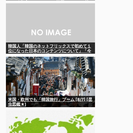
な。政権変わったし」……韓国とまともな協
力ができない理由、これなんですよね
韓国人「韓国のネットフリックスで初めて１
位になった日本のコンテンツについて」「今
シーズンは女性が可愛い」
米国・欧州でも「韓国旅行」ブーム [8/7] [昆
虫図鑑★]