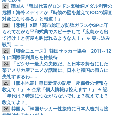
韓国人「韓国代表がロンドン五輪銅メダル剥奪の
21
危機！海外メディアが『時効の壁を越えてIOCの調査
対象になり得る』と報道！」
【悲報】X民「高市総理が防弾ガラスやSPに守
22
られてながら平和式典でスピーチして「広島から出
て行け！と何度も叫ばれるような人！」 ← 突っ込み
殺到 ………
【聯合ニュース】 韓国サッカー協会 2011～12
23
年に国際審判員らを性接待
「ピクサー最大の失敗だ」と日本を舞台にした
24
某アメリカ産アニメが話題に、日本と韓国の両方に
失礼すぎるわ……
【熊本地震】毎日新聞の記者「死傷者の情報を
25
教えて！」 → 企業「個人情報は控えます！」 → 記
「年代は？特定につながらないでしょ？教えてよ？
教えてよ？」
韓国人「韓国サッカー性接待に日本人審判も接
26