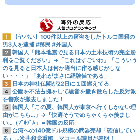
【ヤバい】100件以上の窃盗をしたトルコ国籍の
1
男3人を逮捕 #移民 #外国人
韓国人「熊本地震で見る日本の土木技術の完全勝
2
利をご覧ください」→「これはすごいわ」「こういう
のを見ると日本人は何か適当に作る感じがしな
い・・・」「あれがまさに経験値である」
日本の神社仏閣が22日に１回燃えてる。
3
公園を不法占拠をして騒音を撒き散らした反対派
4
を警察が撤去しました！
韓国人「この夏、韓国人が東京へ行くしかない理
5
由がこちら…」→「快適そうでめちゃくちゃ羨まし
い…（ﾌﾞﾙﾌﾞﾙ」＝韓国の反応
台湾への140億ドル規模の武器売却「確信してい
6
る」 …米共和党重鎮、マコール議員が表明！