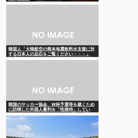
韓国人「大韓航空の熊本地震飲料水支援に対
する日本人の反応をご覧ください・・・」
→「」
韓国のサッカー協会、W杯予選等を裁くため
に訪韓した外国人審判を「性接待」してい
た……大して強くもないチームが潤沢な予算
を持ってりゃそうなるわな