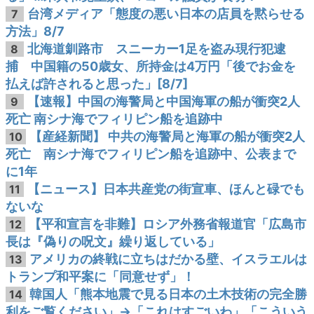
台湾メディア「態度の悪い日本の店員を黙らせる
7
方法」8/7
北海道釧路市 スニーカー1足を盗み現行犯逮
8
捕 中国籍の50歳女、所持金は4万円「後でお金を
払えば許されると思った」[8/7]
【速報】中国の海警局と中国海軍の船が衝突2人
9
死亡 南シナ海でフィリピン船を追跡中
【産経新聞】 中共の海警局と海軍の船が衝突2人
10
死亡 南シナ海でフィリピン船を追跡中、公表まで
に1年
【ニュース】日本共産党の街宣車、ほんと碌でも
11
ないな
【平和宣言を非難】ロシア外務省報道官「広島市
12
長は『偽りの呪文』繰り返している」
アメリカの終戦に立ちはだかる壁、イスラエルは
13
トランプ和平案に「同意せず」！
韓国人「熊本地震で見る日本の土木技術の完全勝
14
利をご覧ください」→「これはすごいわ」「こういう