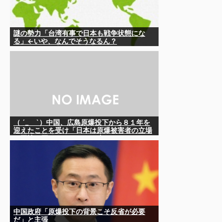
謎の勢力「台湾有事で日本も戦争状態にな
る」←いや、なんでそうなるん？
（ ´_ゝ`）中国、広島原爆投下から８１年を
迎えたことを受け「日本は原爆被害者の立場
で同情を買おうとするのを止めろ」
中国政府「原爆投下の背景こそ反省が必要
だ」と主張