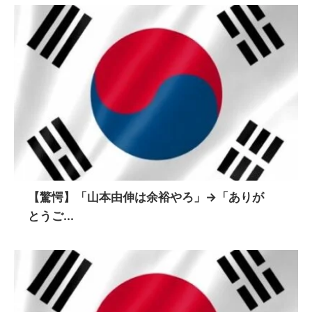
【驚愕】「山本由伸は余裕やろ」→「ありが
とうご...