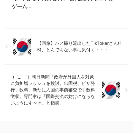
ゲーム...
【画像】ハメ撮り流出したTikTokerさん(1
5)、とんでもない事に気付く・・・
（ ´_ゝ`）朝日新聞「政府が外国人を対象
に負担増ラッシュを検討。出国税、ビザ発
行手数料、新たに入国の事前審査で手数料
徴収。専門家は『国際交流の妨げにならな
いようにすべき』と指摘」