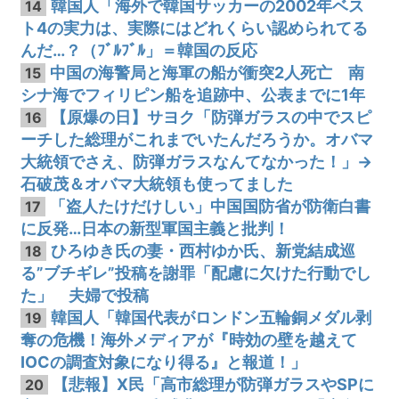
韓国人「海外で韓国サッカーの2002年ベス
14
ト4の実力は、実際にはどれくらい認められてる
んだ…？（ﾌﾞﾙﾌﾞﾙ」＝韓国の反応
中国の海警局と海軍の船が衝突2人死亡 南
15
シナ海でフィリピン船を追跡中、公表までに1年
【原爆の日】サヨク「防弾ガラスの中でスピ
16
ーチした総理がこれまでいたんだろうか。オバマ
大統領でさえ、防弾ガラスなんてなかった！」→
石破茂＆オバマ大統領も使ってました
「盗人たけだけしい」中国国防省が防衛白書
17
に反発…日本の新型軍国主義と批判！
ひろゆき氏の妻・西村ゆか氏、新党結成巡
18
る”ブチギレ”投稿を謝罪「配慮に欠けた行動でし
た」 夫婦で投稿
韓国人「韓国代表がロンドン五輪銅メダル剥
19
奪の危機！海外メディアが『時効の壁を越えて
IOCの調査対象になり得る』と報道！」
【悲報】X民「高市総理が防弾ガラスやSPに
20