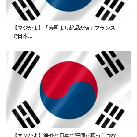
【マジかよ】「寿司より絶品だw」フランス
で日本...
【マジかよ】海外と日本で評価が真っ二つな