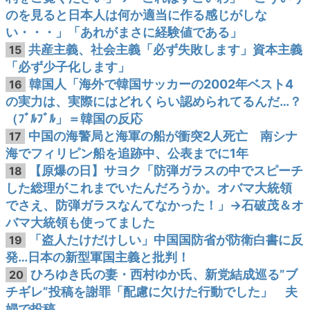
のを見ると日本人は何か適当に作る感じがしな
い・・・」「あれがまさに経験値である」
共産主義、社会主義「必ず失敗します」資本主義
15
「必ず少子化します」
韓国人「海外で韓国サッカーの2002年ベスト4
16
の実力は、実際にはどれくらい認められてるんだ…？
（ﾌﾞﾙﾌﾞﾙ」＝韓国の反応
中国の海警局と海軍の船が衝突2人死亡 南シナ
17
海でフィリピン船を追跡中、公表までに1年
【原爆の日】サヨク「防弾ガラスの中でスピーチ
18
した総理がこれまでいたんだろうか。オバマ大統領
でさえ、防弾ガラスなんてなかった！」→石破茂＆オ
バマ大統領も使ってました
「盗人たけだけしい」中国国防省が防衛白書に反
19
発…日本の新型軍国主義と批判！
ひろゆき氏の妻・西村ゆか氏、新党結成巡る”ブ
20
チギレ”投稿を謝罪「配慮に欠けた行動でした」 夫
婦で投稿