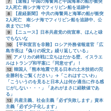
【速報】中国の海警局と中国海軍の船が衝突
7
2人死亡 南シナ海でフィリピン船を追跡中
【産経新聞】 中共の海警局と海軍の船が衝突
8
2人死亡 南シナ海でフィリピン船を追跡中、公
表までに1年
【ニュース】日本共産党の街宣車、ほんと碌
9
でもないな
【平和宣言を非難】ロシア外務省報道官「広
10
島市長は『偽りの呪文』繰り返している」
アメリカの終戦に立ちはだかる壁、イスラエ
11
ルはトランプ和平案に「同意せず」！
韓国人「熊本地震で見る日本の土木技術の完
12
全勝利をご覧ください」→「これはすごいわ」
「こういうのを見ると日本人は何か適当に作る感
じがしない・・・」「あれがまさに経験値であ
る」
共産主義、社会主義「必ず失敗します」資本
13
主義「必ず少子化します」