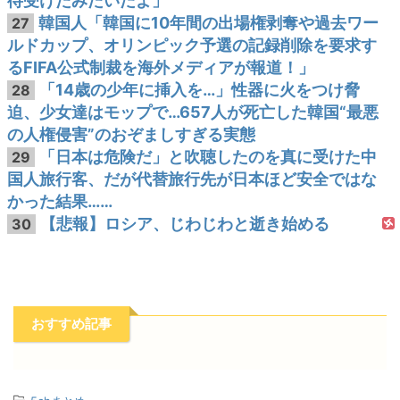
待受けたみたいだよ」
韓国人「韓国に10年間の出場権剥奪や過去ワー
27
ルドカップ、オリンピック予選の記録削除を要求す
るFIFA公式制裁を海外メディアが報道！」
「14歳の少年に挿入を…」性器に火をつけ脅
28
迫、少女達はモップで…657人が死亡した韓国“最悪
の人権侵害”のおぞましすぎる実態
「日本は危険だ」と吹聴したのを真に受けた中
29
国人旅行客、だが代替旅行先が日本ほど安全ではな
かった結果……
【悲報】ロシア、じわじわと逝き始める
30
おすすめ記事