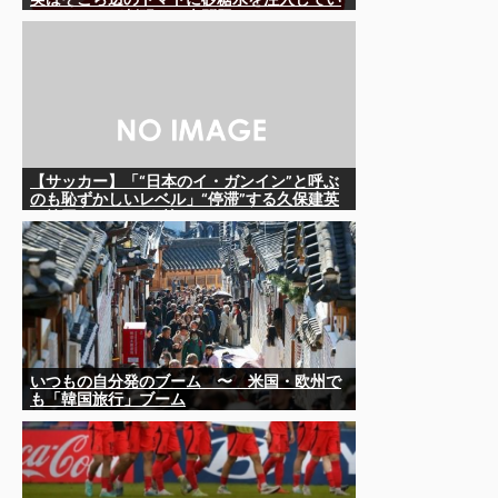
ただけなのが判明して大問題にw
【サッカー】「“日本のイ・ガンイン”と呼ぶ
のも恥ずかしいレベル」“停滞”する久保建英
を韓国メディアが酷評…
いつもの自分発のブーム 〜 米国・欧州で
も「韓国旅行」ブーム