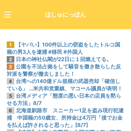
ほしゅにっぽん
【ヤバい】100件以上の窃盗をしたトルコ国
1
籍の男3人を逮捕 #移民 #外国人
日本の神社仏閣が22日に１回燃えてる。
2
公園を不法占拠をして騒音を撒き散らした反
3
対派を警察が撤去しました！
台湾への140億ドル規模の武器売却「確信し
4
ている」 …米共和党重鎮、マコール議員が表明！
台湾メディア「態度の悪い日本の店員を黙ら
5
せる方法」8/7
北海道釧路市 スニーカー1足を盗み現行犯逮
6
捕 中国籍の50歳女、所持金は4万円「後でお金
を払えば許されると思った」[8/7]