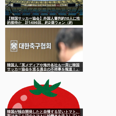
【韓国サッカー協会】外国人審判約10人に性
的接待か 計1496回、約2億ウォン（約
2200万円）
韓国人「英メディアや海外各社も一斉に韓国
サッカー協会を巡る過去の不祥事を報道！」
→「国際的な信用失墜の危機‥」
韓国が独自開発したと自慢する甘いトマト、
実はそこら辺のトマトに砂糖水を注入してい