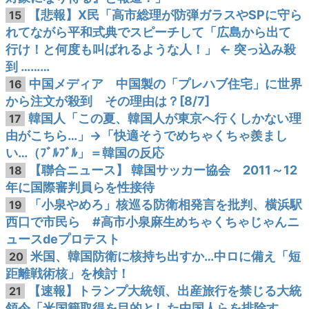
【悲報】X民「高市総理が防弾ガラスやSPに守ら
15
れてながら平和式典でスピーチして「広島から出て
行け！と何度も叫ばれるような人！」 ← 突っ込み殺
到 ………
中国メディア 中国製の「プレハブ住宅」に世界
16
から注文が殺到 その理由は？[8/7]
韓国人「この夏、韓国人が東京へ行くしかない理
17
由がこちら…」→「快適そうでめちゃくちゃ羨まし
い…（ﾌﾞﾙﾌﾞﾙ」＝韓国の反応
【聯合ニュース】 韓国サッカー協会 2011～12
18
年に国際審判員らを性接待
「小泉やめろ」核巡る防衛相発言を批判、横浜駅
19
西口で市民ら #高市小泉麻生めちゃくちゃじゃんニ
ュースdeプロテスト
米国、韓国防衛に核持ち出すか…中ロに備え「短
20
距離戦術核」を検討！
【速報】トランプ大統領、出産旅行を禁じる大統
21
領令「米国籍取得を目的とした中国人らを排除す