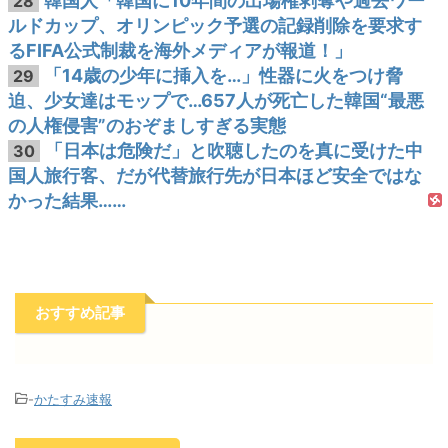
韓国人「韓国に10年間の出場権剥奪や過去ワー
28
ルドカップ、オリンピック予選の記録削除を要求す
るFIFA公式制裁を海外メディアが報道！」
「14歳の少年に挿入を…」性器に火をつけ脅
29
迫、少女達はモップで…657人が死亡した韓国“最悪
の人権侵害”のおぞましすぎる実態
「日本は危険だ」と吹聴したのを真に受けた中
30
国人旅行客、だが代替旅行先が日本ほど安全ではな
かった結果……
おすすめ記事
-
かたすみ速報