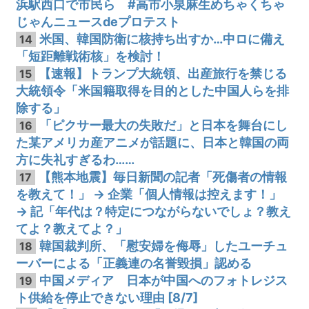
浜駅西口で市民ら #高市小泉麻生めちゃくちゃ
じゃんニュースdeプロテスト
米国、韓国防衛に核持ち出すか…中ロに備え
14
「短距離戦術核」を検討！
【速報】トランプ大統領、出産旅行を禁じる
15
大統領令「米国籍取得を目的とした中国人らを排
除する」
「ピクサー最大の失敗だ」と日本を舞台にし
16
た某アメリカ産アニメが話題に、日本と韓国の両
方に失礼すぎるわ……
【熊本地震】毎日新聞の記者「死傷者の情報
17
を教えて！」 → 企業「個人情報は控えます！」
→ 記「年代は？特定につながらないでしょ？教え
てよ？教えてよ？」
韓国裁判所、「慰安婦を侮辱」したユーチュ
18
ーバーによる「正義連の名誉毀損」認める
中国メディア 日本が中国へのフォトレジス
19
ト供給を停止できない理由 [8/7]