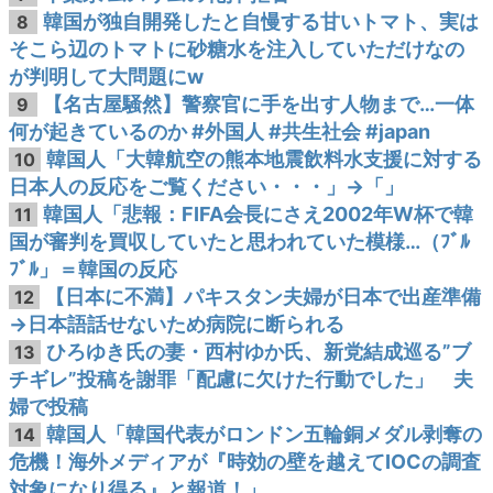
韓国が独自開発したと自慢する甘いトマト、実は
8
そこら辺のトマトに砂糖水を注入していただけなの
が判明して大問題にw
【名古屋騒然】警察官に手を出す人物まで…一体
9
何が起きているのか #外国人 #共生社会 #japan
韓国人「大韓航空の熊本地震飲料水支援に対する
10
日本人の反応をご覧ください・・・」→「」
韓国人「悲報：FIFA会長にさえ2002年W杯で韓
11
国が審判を買収していたと思われていた模様…（ﾌﾞﾙ
ﾌﾞﾙ」＝韓国の反応
【日本に不満】パキスタン夫婦が日本で出産準備
12
→日本語話せないため病院に断られる
ひろゆき氏の妻・西村ゆか氏、新党結成巡る”ブ
13
チギレ”投稿を謝罪「配慮に欠けた行動でした」 夫
婦で投稿
韓国人「韓国代表がロンドン五輪銅メダル剥奪の
14
危機！海外メディアが『時効の壁を越えてIOCの調査
対象になり得る』と報道！」