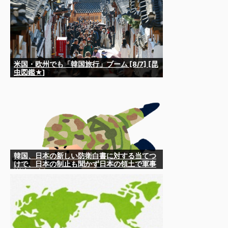
米国・欧州でも「韓国旅行」ブーム [8/7] [昆
虫図鑑★]
韓国、日本の新しい防衛白書に対する当てつ
けで、日本の制止も聞かず日本の領土で軍事
訓練を強行