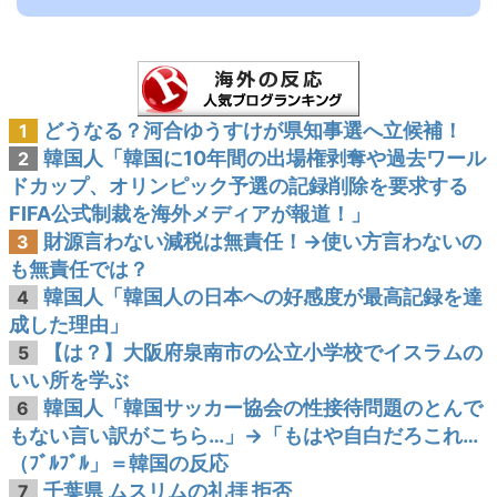
どうなる？河合ゆうすけが県知事選へ立候補！
1
韓国人「韓国に10年間の出場権剥奪や過去ワール
2
ドカップ、オリンピック予選の記録削除を要求する
FIFA公式制裁を海外メディアが報道！」
財源言わない減税は無責任！→使い方言わないの
3
も無責任では？
韓国人「韓国人の日本への好感度が最高記録を達
4
成した理由」
【は？】大阪府泉南市の公立小学校でイスラムの
5
いい所を学ぶ
韓国人「韓国サッカー協会の性接待問題のとんで
6
もない言い訳がこちら…」→「もはや自白だろこれ…
（ﾌﾞﾙﾌﾞﾙ」＝韓国の反応
千葉県 ムスリムの礼拝 拒否
7