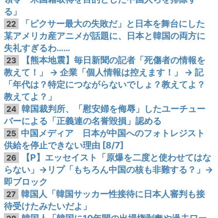
る」
「ピクサー最大の失敗だ」と日本を舞台にした
22
某アメリカ産アニメが話題に、日本と韓国の両方に
失礼すぎるわ……
【熊本地震】毎日新聞の記者「死傷者の情報を
23
教えて！」 → 企業「個人情報は控えます！」 → 記
「年代は？特定につながらないでしょ？教えてよ？
教えてよ？」
韓国裁判所、「慰安婦を侮辱」したユーチュー
24
バーによる「正義連の名誉毀損」認める
中国メディア 日本が中国へのフォトレジスト
25
供給を停止できない理由 [8/7]
【P】エッセイスト「原爆を二度と使わせてはな
26
らない」→リプ「もちろん中国の核も非難する？」→
即ブロック
韓国人「韓国サッカー性接待に日本人審判も接
27
待受けたみたいだよ」