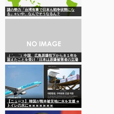
謎の勢力「台湾有事で日本も戦争状態にな
る」←いや、なんでそうなるん？
（ ´_ゝ`）中国、広島原爆投下から８１年を
迎えたことを受け「日本は原爆被害者の立場
で同情を買おうとするのを止めろ」
【ニュース】 韓国が熊本被災地に水を支援 ⇒
トイレの水にｗｗｗｗｗｗｗ