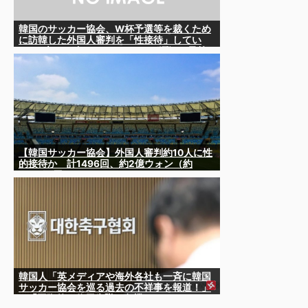
韓国のサッカー協会、W杯予選等を裁くため
に訪韓した外国人審判を「性接待」してい
た……大して強くもないチームが潤沢な予算
を持ってりゃそうなるわな
【韓国サッカー協会】外国人審判約10人に性
的接待か 計1496回、約2億ウォン（約
2200万円）
韓国人「英メディアや海外各社も一斉に韓国
サッカー協会を巡る過去の不祥事を報道！」
→「国際的な信用失墜の危機‥」