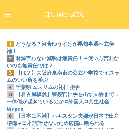
ほしゅにっぽん
どうなる？河合ゆうすけが県知事選へ立候
1
補！
財源言わない減税は無責任！→使い方言わな
2
いのも無責任では？
【は？】大阪府泉南市の公立小学校でイスラ
3
ムのいい所を学ぶ
千葉県 ムスリムの礼拝 拒否
4
【名古屋騒然】警察官に手を出す人物まで…
5
一体何が起きているのか #外国人 #共生社会
#japan
【日本に不満】パキスタン夫婦が日本で出産
6
準備→日本語話せないため病院に断られる