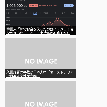
韓国人「株でお金を失ったのはイ・ジェミョ
ンのせいだ！」として支持率が右肩下がり
に……まあ、本当にその側面があるので救え
ないんですが
入国拒否の半数が日本人!? 「オーストラリア
で日本人女性が売春」