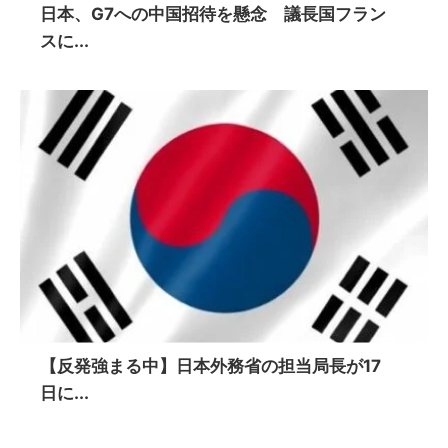
日本、G7への中国招待を懸念 議長国フラン
スに...
【反発強まる中】日本外務省の担当局長が17
日に...