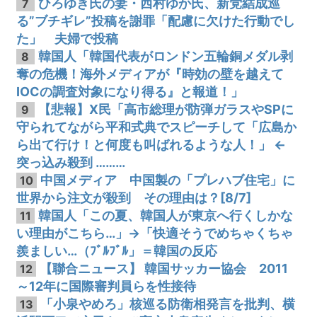
ひろゆき氏の妻・西村ゆか氏、新党結成巡
7
る”ブチギレ”投稿を謝罪「配慮に欠けた行動でし
た」 夫婦で投稿
韓国人「韓国代表がロンドン五輪銅メダル剥
8
奪の危機！海外メディアが『時効の壁を越えて
IOCの調査対象になり得る』と報道！」
【悲報】X民「高市総理が防弾ガラスやSPに
9
守られてながら平和式典でスピーチして「広島か
ら出て行け！と何度も叫ばれるような人！」 ←
突っ込み殺到 ………
中国メディア 中国製の「プレハブ住宅」に
10
世界から注文が殺到 その理由は？[8/7]
韓国人「この夏、韓国人が東京へ行くしかな
11
い理由がこちら…」→「快適そうでめちゃくちゃ
羨ましい…（ﾌﾞﾙﾌﾞﾙ」＝韓国の反応
【聯合ニュース】 韓国サッカー協会 2011
12
～12年に国際審判員らを性接待
「小泉やめろ」核巡る防衛相発言を批判、横
13