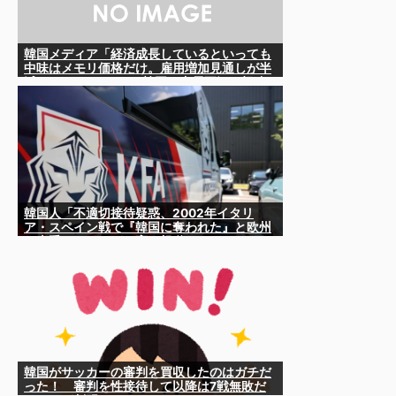
韓国メディア「経済成長しているといっても
中味はメモリ価格だけ。雇用増加見通しが半
減してしまった」……韓国の内需不況は根強
い状況っすね
韓国人「不適切接待疑惑、2002年イタリ
ア・スペイン戦で『韓国に奪われた』と欧州
の大手メディアが一斉に報道！」
韓国がサッカーの審判を買収したのはガチだ
った！ 審判を性接待して以降は7戦無敗だ