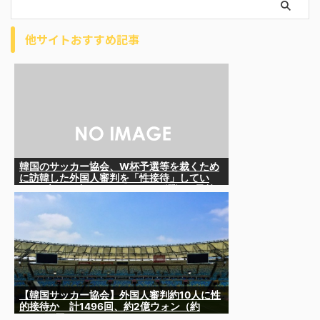
他サイトおすすめ記事
韓国のサッカー協会、W杯予選等を裁くため
に訪韓した外国人審判を「性接待」してい
た……大して強くもないチームが潤沢な予算
を持ってりゃそうなるわな
【韓国サッカー協会】外国人審判約10人に性
的接待か 計1496回、約2億ウォン（約
2200万円）