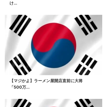
け...
【マジかよ】ラーメン屋開店直前に大将
「500万...