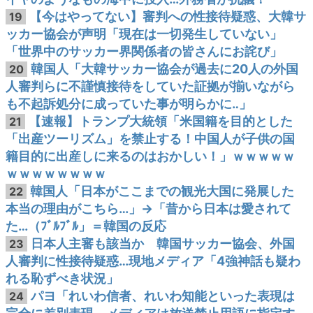
【今はやってない】審判への性接待疑惑、大韓サ
19
ッカー協会が声明「現在は一切発生していない」
「世界中のサッカー界関係者の皆さんにお詫び」
韓国人「大韓サッカー協会が過去に20人の外国
20
人審判らに不謹慎接待をしていた証拠が揃いながら
も不起訴処分に成っていた事が明らかに‥」
【速報】トランプ大統領「米国籍を目的とした
21
「出産ツーリズム」を禁止する！中国人が子供の国
籍目的に出産しに来るのはおかしい！」ｗｗｗｗｗ
ｗｗｗｗｗｗｗｗ
韓国人「日本がここまでの観光大国に発展した
22
本当の理由がこちら…」→「昔から日本は愛されて
た…（ﾌﾞﾙﾌﾞﾙ」＝韓国の反応
日本人主審も該当か 韓国サッカー協会、外国
23
人審判に性接待疑惑…現地メディア「4強神話も疑わ
れる恥ずべき状況」
パヨ「れいわ信者、れいわ知能といった表現は
24