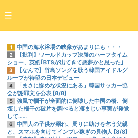
中国の海水浴場の映像があまりにも・・・
1
【批判】ワールドカップ決勝のハーフタイム
2
ショー、英紙｢BTSが出てきて悪夢かと思った｣
【なんで】竹島ソングを歌う韓国アイドルグ
3
ループが待望の日本デビュー
「まさに惨めな状況にある」韓国サッカー協
4
会が謝罪文を公表 [8/8]
強風で欄干が全面的に倒壊した中国の橋、倒
5
壊した欄干の破片を調べると凄まじい事実が発覚
して……
中国人の子供が溺れ、周りに助けを乞う父親
6
と、スマホを向けてインプレ稼ぎの見物人 [8/8]