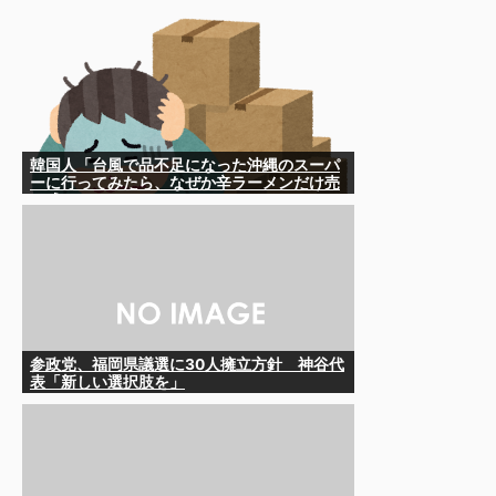
韓国人「台風で品不足になった沖縄のスーパ
ーに行ってみたら、なぜか辛ラーメンだけ売
れ残っていたんです…」
参政党、福岡県議選に30人擁立方針 神谷代
表「新しい選択肢を」