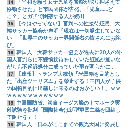
「平和を願う女子児童を警察が取り押さえて
14
移動させた」と市民団体が告発、「児童……ど
こ？」とガチで困惑する人が続出
【今はやってない】審判への性接待疑惑、大
15
韓サッカー協会が声明「現在は一切発生していな
い」「世界中のサッカー界関係者の皆さんにお詫
び」
韓国人「大韓サッカー協会が過去に20人の外
16
国人審判らに不謹慎接待をしていた証拠が揃いな
がらも不起訴処分に成っていた事が明らかに‥」
【速報】トランプ大統領「米国籍を目的とし
17
た「出産ツーリズム」を禁止する！中国人が子供
の国籍目的に出産しに来るのはおかしい！」ｗｗ
ｗｗｗｗｗｗｗｗｗｗｗ
中国国防省、海自イージス艦のトマホーク実
18
射試験を批判「国際社会は新型軍国主義を団結し
て阻止を」！
韓国人「日本がここまでの観光大国に発展し
19