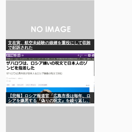
文在寅、航空未経験の娘婿を重役にして収賄
で起訴された
【悲報】ロシア報道官「広島市長は毎年、ロ
シアを嫌悪する『偽りの呪文』を繰り返し、
日本人をゾンビ化させている」と主張