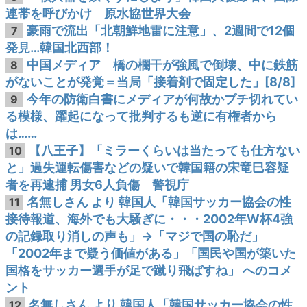
連帯を呼びかけ 原水協世界大会
豪雨で流出「北朝鮮地雷に注意」、2週間で12個
7
発見…韓国北西部！
中国メディア 橋の欄干が強風で倒壊、中に鉄筋
8
がないことが発覚＝当局「接着剤で固定した」[8/8]
今年の防衛白書にメディアが何故かブチ切れてい
9
る模様、躍起になって批判するも逆に有権者から
は……
【八王子】「ミラーくらいは当たっても仕方ない
10
と」過失運転傷害などの疑いで韓国籍の宋竜巳容疑
者を再逮捕 男女6人負傷 警視庁
名無しさん より 韓国人「韓国サッカー協会の性
11
接待報道、海外でも大騒ぎに・・・2002年W杯4強
の記録取り消しの声も」→「マジで国の恥だ」
「2002年まで疑う価値がある」「国民や国が築いた
国格をサッカー選手が足で蹴り飛ばすね」 へのコメ
ント
名無しさん より 韓国人「韓国サッカー協会の性
12