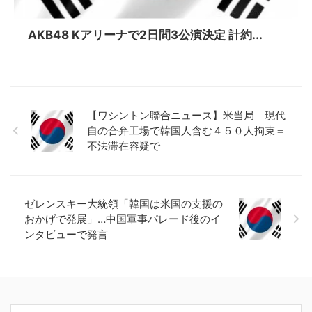
AKB48 Kアリーナで2日間3公演決定 計約...
【ワシントン聯合ニュース】米当局 現代
自の合弁工場で韓国人含む４５０人拘束＝
不法滞在容疑で
ゼレンスキー大統領「韓国は米国の支援の
おかげで発展」…中国軍事パレード後のイ
ンタビューで発言