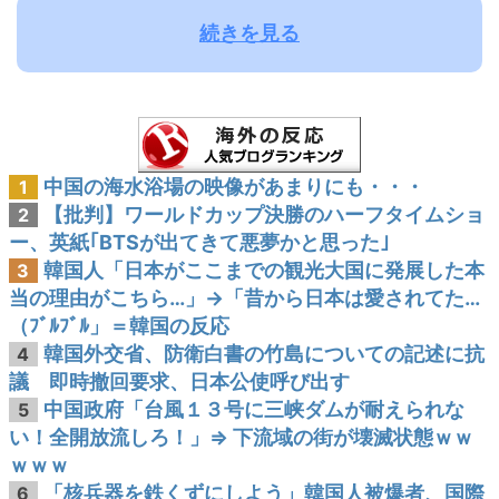
続きを見る
中国の海水浴場の映像があまりにも・・・
1
【批判】ワールドカップ決勝のハーフタイムショ
2
ー、英紙｢BTSが出てきて悪夢かと思った｣
韓国人「日本がここまでの観光大国に発展した本
3
当の理由がこちら…」→「昔から日本は愛されてた…
（ﾌﾞﾙﾌﾞﾙ」＝韓国の反応
韓国外交省、防衛白書の竹島についての記述に抗
4
議 即時撤回要求、日本公使呼び出す
中国政府「台風１３号に三峡ダムが耐えられな
5
い！全開放流しろ！」⇒ 下流域の街が壊滅状態ｗｗ
ｗｗｗ
「核兵器を鉄くずにしよう」韓国人被爆者、国際
6