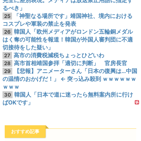
完全に差別表現。メディアは放送禁止用語に指定す
るべき」
「神聖なる場所です」靖国神社、境内における
25
コスプレや軍装の禁止を発表
韓国人「欧州メディアがロンドン五輪銅メダル
26
はく奪の可能性を報道！韓国が外国人審判団に不適
切接待をした疑い」
高市の消費税減税ちょっとひどいわ
27
高市首相靖国参拝「適切に判断」 官房長官
28
【悲報】アニメーターさん「日本の復興は…中国
29
の温情のおかげだ！」 ← 突っ込み殺到 ｗｗｗｗｗｗ
ｗｗｗ
韓国人「日本で道に迷ったら無料案内所に行け
30
ばOKです」
おすすめ記事