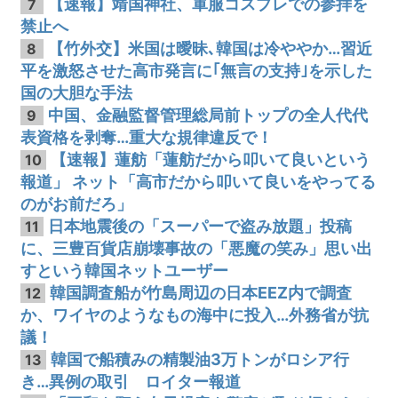
【速報】靖国神社、軍服コスプレでの参拝を
7
禁止へ
【竹外交】米国は曖昧､韓国は冷ややか…習近
8
平を激怒させた高市発言に｢無言の支持｣を示した
国の大胆な手法
中国、金融監督管理総局前トップの全人代代
9
表資格を剥奪…重大な規律違反で！
【速報】蓮舫「蓮舫だから叩いて良いという
10
報道」 ネット「高市だから叩いて良いをやってる
のがお前だろ」
日本地震後の「スーパーで盗み放題」投稿
11
に、三豊百貨店崩壊事故の「悪魔の笑み」思い出
すという韓国ネットユーザー
韓国調査船が竹島周辺の日本EEZ内で調査
12
か、ワイヤのようなもの海中に投入…外務省が抗
議！
韓国で船積みの精製油3万トンがロシア行
13
き…異例の取引 ロイター報道