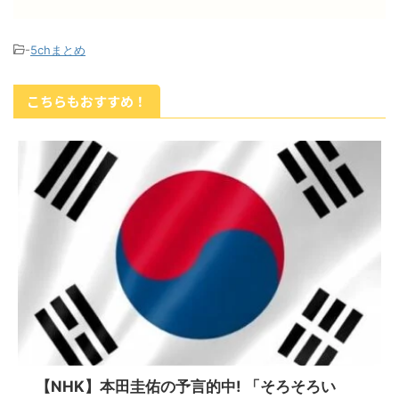
-
5chまとめ
こちらもおすすめ！
【NHK】本田圭佑の予言的中! 「そろそろい