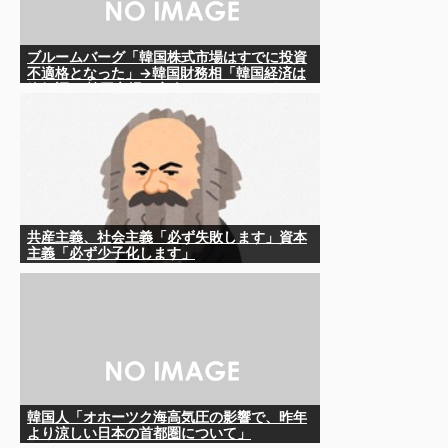
ブルームバーグ「韓国株式市場はすでに投資
不適格となった」→韓国財務相「韓国経済は
絶好調！ 韓国市場は安泰!!」……まあ、うん。
国外からどう認識されているのかって問題だ
から……さ
共産主義、社会主義「必ず失敗します」資本
主義「必ず少子化します」
韓国人「オホーツク海高気圧の影響で、昨年
より涼しい日本の首都圏について」