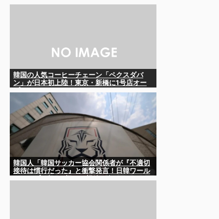
ったのが判明
韓国の人気コーヒーチェーン「ペクスダバ
ン」が日本初上陸！東京・新橋に1号店オー
プン
韓国人「韓国サッカー協会関係者が『不適切
接待は慣行だった』と衝撃発言！日韓ワール
ドカップ4強にも疑いの視線が向けられる」