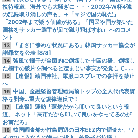
接待報道、海外でも大騒ぎに・・・2002年W杯4強
の記録取り消しの声も」→「マジで国の恥だ」
「2002年まで疑う価値がある」「国民や国が築いた
国格をサッカー選手が足で蹴り飛ばすね」 へのコメ
ント
「まさに惨めな状況にある」韓国サッカー協会が
13
謝罪文を公表 [8/8]
強風で欄干が全面的に倒壊した中国の橋、倒壊し
14
た欄干の破片を調べると凄まじい事実が発覚して……
【速報】靖国神社、軍服コスプレでの参拝を禁止
15
へ
中国、金融監督管理総局前トップの全人代代表資
16
格を剥奪…重大な規律違反で！
【速報】蓮舫「蓮舫だから叩いて良いという報
17
道」 ネット「高市だから叩いて良いをやってるのが
お前だろ」
韓国調査船が竹島周辺の日本EEZ内で調査か、ワ
18
イヤのようなもの海中に投入…外務省が抗議！