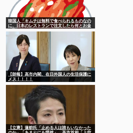
韓国人「キムチは無料で食べられるものなの
に、日本のレストランで注文したら何とお金
を取ろうとしてきたんです」
【朗報】高市内閣、在日外国人の生活保護に
メス！！！！
【立憲】蓮舫氏「止める人は誰もいなかった
のか」「あまりにも愕然」 高市首相「上空