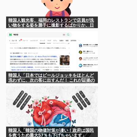
韓国人観光客、福岡のレストランで店員が洗
い物をする姿を勝手に撮影するばかりか、日
本は不潔な国みたいにSNSで拡散！
韓国人「日本ではビールジョッキをほとんど
洗わずに、次の客に出すんだ！ これが証拠の
映像だ!!」……あー、なるほどですねー。韓国
には「アレ」がないんだ？
韓国人「韓国の物価対策が凄い！政府は国民
を救うため最大57％も下げちゃいます」