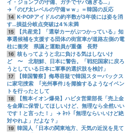
イ・ジョンフの守備、ガチでヤバ過ぎる…」
→「のび太レベルの守備ｗｗ」＝韓国の反応
K-POPアイドルの約半数が3年後には姿を消
14
す…損益分岐点突破は4％未満
【共産党】「選挙カーがぶつかっている」知
15
事選候補を支援する団体の街宣車が道路左側の電
柱に衝突 県議と運動員が重傷 長野
核もってようと北に負ける気はしないけ
16
ど 〜 北朝鮮、日本に警告。「戦犯国家に戻ろ
うとしている日本に軍事的選択肢を検討」
【韓国警察】侮辱容疑で韓国スターバックス
17
に家宅捜索 ｢光州事件｣を揶揄するようなイベン
トを行ったとして
【熊本イオン爆発】ハビタ営業部長「売上金
18
を金庫に保管してほしいけど、無理なら全然いい
です！と言った！」 → ﾈｯﾄ「無理ならいいけど絶
対やれよ」だよな？」
韓国人「日本の関東地方、天気の近況を見て
19