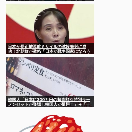
日本が長距離巡航ミサイルの試験発射に成
功！北朝鮮が激怒「日本が戦争国家になろう
としている」「絶対に傍観しない、必ず後悔
させる」
韓国人「日本に300万円の超高額な特別ラー
メンセットが登場し韓国人が驚愕！」→「一
杯のラーメンセットに言葉を失う‥」