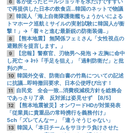
客が使ったビールジョッキを水だけですすい
6
で再提供した日本の飲食店…韓国のネットで物議
韓国人「海上自衛隊護衛艦ちょうかいによる
7
トマホーク巡航ミサイルの実射試験に韓国人が衝
撃！」→「着々と進む最新鋭の防衛装備‥」
【熊本地震】 無関係フェミさん「女性視点の
8
避難所を提言します。」
【悲報】警察官、刃物男へ発泡 → 左胸に命中
9
し死亡 → ﾈｯﾄ「手足を狙え」「過剰防衛だ」と批
判の声…
韓国外交省、防衛白書の竹島についての記述
10
に抗議…即時撤回要求、日本公使呼び出す！
自民党 全会一致…消費税減税方針を総務会
11
であっさり了承 反対派は姿見せず [8/5]
【熊本地震被災】オンワードHDが対策発表
12
「従業員に貴重品の常時携行を義務付け」
5ch「ズレてんなー」「違うそうじゃない」
韓国人「本日チームをサヨナラ負けさせた
13