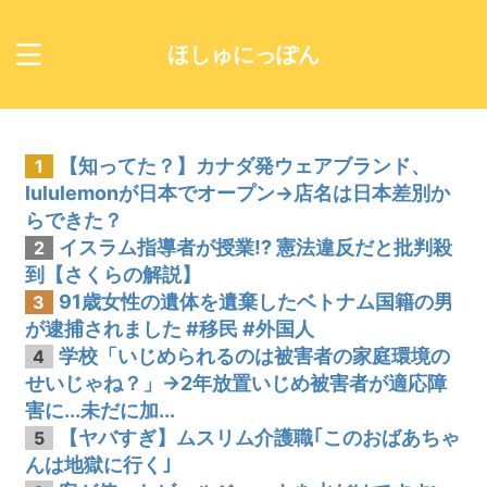
ほしゅにっぽん
【知ってた？】カナダ発ウェアブランド、
1
lululemonが日本でオープン→店名は日本差別か
らできた？
イスラム指導者が授業!? 憲法違反だと批判殺
2
到【さくらの解説】
91歳女性の遺体を遺棄したベトナム国籍の男
3
が逮捕されました #移民 #外国人
学校「いじめられるのは被害者の家庭環境の
4
せいじゃね？」→2年放置いじめ被害者が適応障
害に...未だに加...
【ヤバすぎ】ムスリム介護職｢このおばあちゃ
5
んは地獄に行く｣