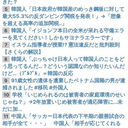
きた？
韓国人「日本政府が韓国産のめっき鋼板に対して
5
最大55.3%の反ダンピング関税を発表！」→「想像
を超える高率の追加関税‥」
韓国人「イジョンフ本日の全米が呆れる守備エラ
6
ーを見てください！しかもサヨナラエラーです」
イスラム指導者が授業!? 憲法違反だと批判殺到
7
【さくらの解説】
韓国人「ぶっちゃけ日本人って韓国人のことをど
8
う思ってるんだ…？どういう認識なのか知りたいんだ
けど…（ﾌﾞﾙﾌﾞﾙ」＝韓国の反応
91歳女性の遺体を遺棄したベトナム国籍の男が逮
9
捕されました #移民 #外国人
学校「いじめられるのは被害者の家庭環境のせい
10
じゃね？」→2年放置いじめ被害者が適応障害に...未
だに加...
中国人「サッカー日本代表の下半期の親善試合の
11
相手が全て・・・」 中国人「相手が応じてくれる