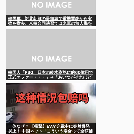
韓国軍、対北朝鮮の最前線で重機関銃から実
弾を撤去、米韓合同演習では米軍の無人機を
「北朝鮮の侵入だ！」と迎撃一歩手前ま
で……ゆるんでるなぁ
韓国人「PSG、日本の鈴木彩艶に約60億円で
正式オファー・・・」→「あいつがそれほど
なのか（ﾌﾞﾙﾌﾞﾙ）」「レギュラーとして出れ
るとは思わないけど、それでもやっぱり羨ま
しいね」
一体なぜ？ 【衝撃】EVが充電中に突然爆発
炎上！ 中国ネット「こういう場合って全額補