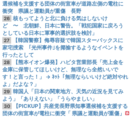
選候補を支援する団体の街宣車が道路左側の電柱に
衝突 県議と運動員が重傷 長野
核もってようと北に負ける気はしないけ
26
ど 〜 北朝鮮、日本に警告。「戦犯国家に戻ろう
としている日本に軍事的選択肢を検討」
【韓国警察】侮辱容疑で韓国スターバックスに
27
家宅捜索 ｢光州事件｣を揶揄するようなイベントを
行ったとして
【熊本イオン爆発】ハビタ営業部長「売上金を
28
金庫に保管してほしいけど、無理なら全然いいで
す！と言った！」 → ﾈｯﾄ「無理ならいいけど絶対やれ
よ」だよな？」
韓国人「日本の関東地方、天気の近況を見てみ
29
よう」「ありえない」「うらやましい」
【PICKUP】共産党長野県知事選候補を支援する
30
団体の街宣車が電柱に衝突「 県議と運動員が重傷」