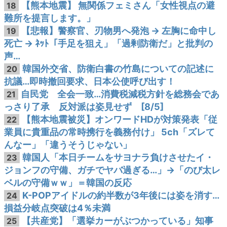
【熊本地震】 無関係フェミさん「女性視点の避
18
難所を提言します。」
【悲報】警察官、刃物男へ発泡 → 左胸に命中し
19
死亡 → ﾈｯﾄ「手足を狙え」「過剰防衛だ」と批判の
声…
韓国外交省、防衛白書の竹島についての記述に
20
抗議…即時撤回要求、日本公使呼び出す！
自民党 全会一致…消費税減税方針を総務会であ
21
っさり了承 反対派は姿見せず [8/5]
【熊本地震被災】オンワードHDが対策発表「従
22
業員に貴重品の常時携行を義務付け」 5ch「ズレて
んなー」「違うそうじゃない」
韓国人「本日チームをサヨナラ負けさせたイ・
23
ジョンフの守備、ガチでヤバ過ぎる…」→「のび太レ
ベルの守備ｗｗ」＝韓国の反応
K-POPアイドルの約半数が3年後には姿を消す…
24
損益分岐点突破は4％未満
【共産党】「選挙カーがぶつかっている」知事
25