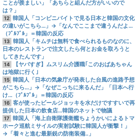
ことが羨ましい」「あちらと組んだ方がいいので
は？」
韓国人「コンビニバイトで見る日本と韓国の文化
12
の違いがこちら…」→「なんでここまで違うんだよ…
（ﾌﾞﾙﾌﾞﾙ」＝韓国の反応
韓国人「キムチは無料で食べられるものなのに、
13
日本のレストランで注文したら何とお金を取ろうと
してきたんです」
【ヤバすぎ】ムスリム介護職｢このおばあちゃん
14
は地獄に行く｣
韓国人「日本の気象庁が発表した台風の進路予想
15
がこちら…」→「なぜこっちに来るんだ」「日本へ行
け…（ﾌﾞﾙﾌﾞﾙ」＝韓国の反応
客が使ったビールジョッキを水だけですすいで再
16
提供した日本の飲食店…韓国のネットで物議
韓国人「海上自衛隊護衛艦ちょうかいによるトマ
17
ホーク巡航ミサイルの実射試験に韓国人が衝撃！」
→「着々と進む最新鋭の防衛装備‥」