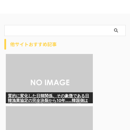
他サイトおすすめ記事
質的に変化した日韓関係、その象徴である日
韓漁業協定の完全決裂から10年……韓国側は
「なんとかして協定を締結したい」と語るも
のの……