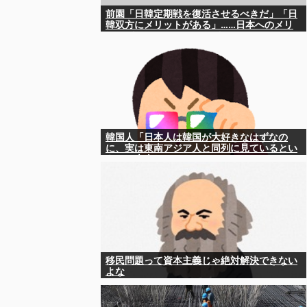
前園「日韓定期戦を復活させるべきだ」「日
韓双方にメリットがある」……日本へのメリ
ットがなにもないんですが、それは
韓国人「日本人は韓国が大好きなはずなの
に、実は東南アジア人と同列に見ているとい
うのは本当なのですか？」
移民問題って資本主義じゃ絶対解決できない
よな