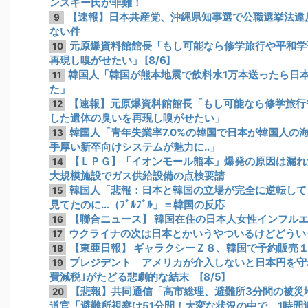
ンスキー氏が非難！
【速報】日本共産党、沖縄県知事選で公職選挙法違反
9
ない件
元原爆資料館館長「もし可能なら修学旅行や平和学
10
再現し嗅がせたい」 [8/6]
韓国人「韓国が熊本地震で飲料水1万本送ったら日
11
た」
【速報】元原爆資料館館長「もし可能なら修学旅行
12
した遺体の臭いを再現し嗅がせたい」
韓国人「青年失業率7.0%の韓国で日本が韓国人の
13
手厚い新卒向けシステムが魅力に‥」
【ＬＰＧ】「イオンモール熊本」爆発の原因は漏れ
14
大規模施設でガス供給設備の点検要請
韓国人「悲報：日本と韓国の立場が完全に逆転して
15
見てたのに…（ﾌﾞﾙﾌﾞﾙ」＝韓国の反応
【聯合ニュース】 韓国在住の日本人女性インフル
16
ウクライナの次は日本とかいうやついるけどどうい
17
【東亜日報】 ギャラクシーＺ８、韓国で予約販売
18
プレジデント アメリカが介入しないと日本円を守
19
費減税｣がたどる悲劇的な結末 [8/5]
【悲報】共同通信「高市総理、避難所3分間の被災地
20
道官「避難所視察は51分間！大変な状況の中で、1時