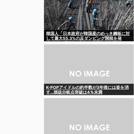
韓国人「日本政府が韓国産のめっき鋼板に対
して最大55.3%の反ダンピング関税を発
表！」→「想像を超える高率の追加関税‥」
K-POPアイドルの約半数が3年後には姿を消
す…損益分岐点突破は4％未満