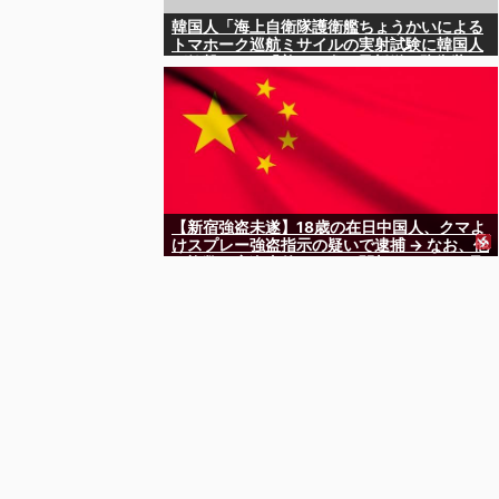
韓国人「海上自衛隊護衛艦ちょうかいによる
トマホーク巡航ミサイルの実射試験に韓国人
が衝撃！」→「着々と進む最新鋭の防衛装
備‥」
【新宿強盗未遂】18歳の在日中国人、クマよ
けスプレー強盗指示の疑いで逮捕 → なお、他
の複数の窃盗事件などにも関与していると見
られる ………