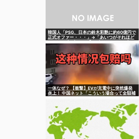
韓国人「PSG、日本の鈴木彩艶に約60億円で
正式オファー・・・」→「あいつがそれほど
なのか（ﾌﾞﾙﾌﾞﾙ）」「レギュラーとして出れ
るとは思わないけど、それでもやっぱり羨ま
しいね」
一体なぜ？ 【衝撃】EVが充電中に突然爆発
炎上！ 中国ネット「こういう場合って全額補
償されるの？」