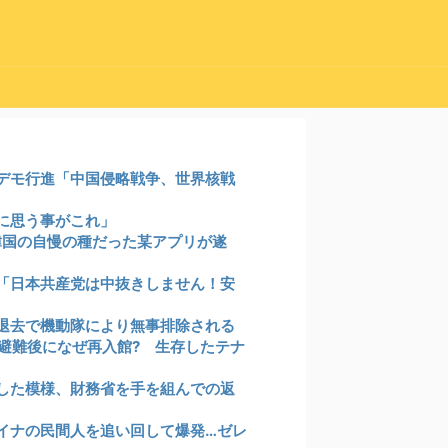
デモ行進「中国侵略戦争、世界核戦
に思う事がこれ」
、韓国の自慢の種だった某アプリが遂
「日本共産党は中抜きしません！安
退去で機動隊により無事排除される
、避難後になぜ再入館? 生存したテナ
した模様、財務省を手を組んでの返
イナの民間人を追い回して爆発…ゼレ