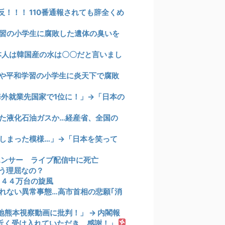
！！！ 110番通報されても辞全くめ
習の小学生に腐敗した遺体の臭いを
本人は韓国産の水は〇〇だと言いまし
や平和学習の小学生に炎天下で腐敗
海外就業先国家で1位に！」→「日本の
た液化石油ガスか…経産省、全国の
しまった模様…」→「日本を笑って
エンサー ライブ配信中に死亡
う理屈なの？
１４４万台の旋風
れない異常事態…高市首相の悲願｢消
熊本視察動画に批判！」 → 内閣報
間近く受け入れていただき、感謝！」