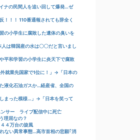
イナの民間人を追い回して爆発…ゼ
！！！ 110番通報されても辞全く
習の小学生に腐敗した遺体の臭いを
本人は韓国産の水は〇〇だと言いまし
や平和学習の小学生に炎天下で腐敗
海外就業先国家で1位に！」→「日本の
た液化石油ガスか…経産省、全国の
しまった模様…」→「日本を笑って
エンサー ライブ配信中に死亡
う理屈なの？
１４４万台の旋風
れない異常事態…高市首相の悲願｢消