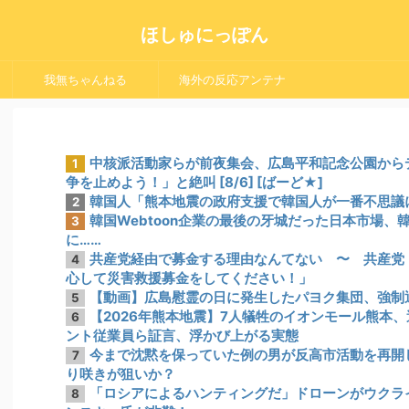
ほしゅにっぽん
我無ちゃんねる
海外の反応アンテナ
中核派活動家らが前夜集会、広島平和記念公園から
1
争を止めよう！」と絶叫 [8/6] [ばーど★]
韓国人「熊本地震の政府支援で韓国人が一番不思議
2
韓国Webtoon企業の最後の牙城だった日本市場
3
に……
共産党経由で募金する理由なんてない 〜 共産党
4
心して災害救援募金をしてください！」
【動画】広島慰霊の日に発生したパヨク集団、強制
5
【2026年熊本地震】7人犠牲のイオンモール熊本
6
ント従業員ら証言、浮かび上がる実態
今まで沈黙を保っていた例の男が反高市活動を再開
7
り咲きが狙いか？
「ロシアによるハンティングだ」ドローンがウクラ
8