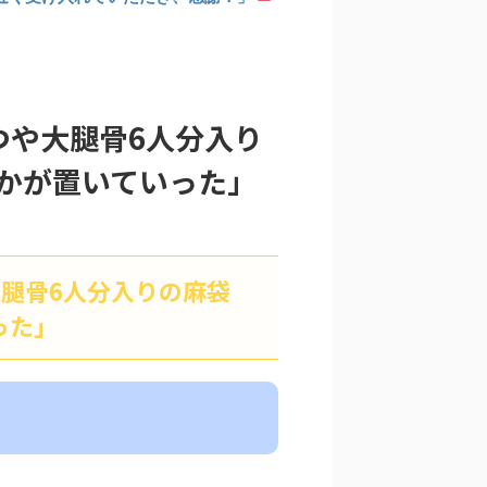
つや大腿骨6人分入り
かが置いていった」
大腿骨6人分入りの麻袋
った」