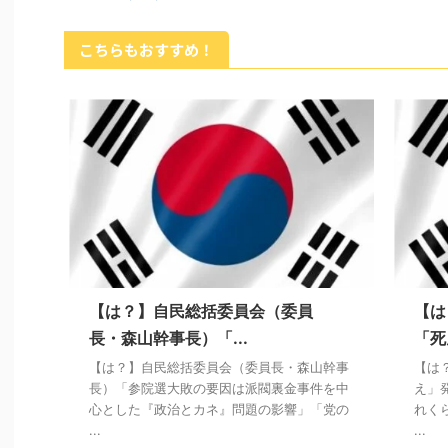
こちらもおすすめ！
【は？】自民総括委員会（委員
【は
長・森山幹事長）「...
「死
【は？】自民総括委員会（委員長・森山幹事
【は
長）「参院選大敗の要因は派閥裏金事件を中
え」
心とした『政治とカネ』問題の影響」「党の
れく
...
...