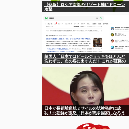
【悲報】ロシア南部のリゾート地にドローン
攻撃
韓国人「日本ではビールジョッキをほとんど
洗わずに、次の客に出すんだ！ これが証拠の
映像だ!!」……あー、なるほどですねー。韓国
には「アレ」がないんだ？
日本が長距離巡航ミサイルの試験発射に成
功！北朝鮮が激怒「日本が戦争国家になろう
としている」「絶対に傍観しない、必ず後悔
させる」