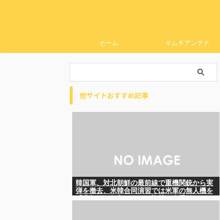
ホーム
キムチアンテナ
他サイトおすすめ記事
韓国軍、対北朝鮮の最前線で重機関銃から実
弾を撤去、米韓合同演習では米軍の無人機を
「北朝鮮の侵入だ！」と迎撃一歩手前ま
で……ゆるんでるなぁ