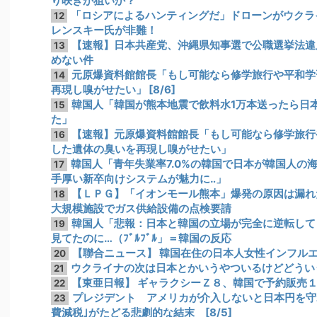
り咲きが狙いか？
「ロシアによるハンティングだ」ドローンがウクラ
12
レンスキー氏が非難！
【速報】日本共産党、沖縄県知事選で公職選挙法違反
13
めない件
元原爆資料館館長「もし可能なら修学旅行や平和学
14
再現し嗅がせたい」 [8/6]
韓国人「韓国が熊本地震で飲料水1万本送ったら日
15
た」
【速報】元原爆資料館館長「もし可能なら修学旅行
16
した遺体の臭いを再現し嗅がせたい」
韓国人「青年失業率7.0%の韓国で日本が韓国人の
17
手厚い新卒向けシステムが魅力に‥」
【ＬＰＧ】「イオンモール熊本」爆発の原因は漏れ
18
大規模施設でガス供給設備の点検要請
韓国人「悲報：日本と韓国の立場が完全に逆転して
19
見てたのに…（ﾌﾞﾙﾌﾞﾙ」＝韓国の反応
【聯合ニュース】 韓国在住の日本人女性インフル
20
ウクライナの次は日本とかいうやついるけどどうい
21
【東亜日報】 ギャラクシーＺ８、韓国で予約販売
22
プレジデント アメリカが介入しないと日本円を守
23
費減税｣がたどる悲劇的な結末 [8/5]