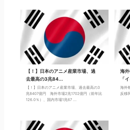
【！】日本のアニメ産業市場、過
海外
去最高の3兆84...
「イ
【！】日本のアニメ産業市場、過去最高の3
海外
兆8407億円 海外市場2兆1702億円（前年比
反移
126.0％）、国内市場1兆67 ...