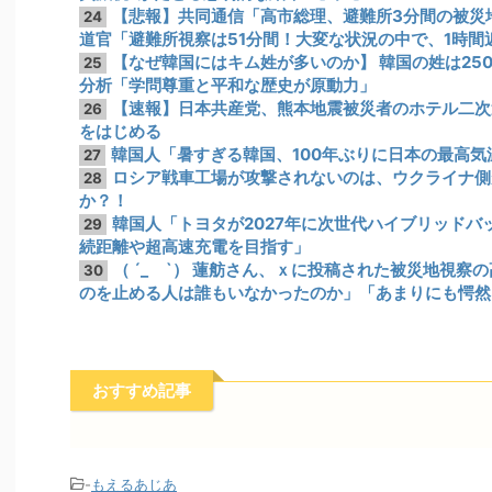
【悲報】共同通信「高市総理、避難所3分間の被災地
24
道官「避難所視察は51分間！大変な状況の中で、1時
【なぜ韓国にはキム姓が多いのか】 韓国の姓は25
25
分析「学問尊重と平和な歴史が原動力」
【速報】日本共産党、熊本地震被災者のホテル二次
26
をはじめる
韓国人「暑すぎる韓国、100年ぶりに日本の最高
27
ロシア戦車工場が攻撃されないのは、ウクライナ側
28
か？！
韓国人「トヨタが2027年に次世代ハイブリッドバッ
29
続距離や超高速充電を目指す」
（ ´_ゝ`） 蓮舫さん、ｘに投稿された被災地視
30
のを止める人は誰もいなかったのか」「あまりにも愕然
おすすめ記事
-
もえるあじあ