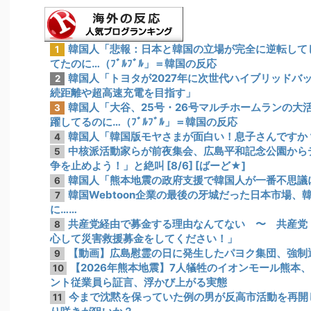
韓国人「悲報：日本と韓国の立場が完全に逆転して
1
てたのに…（ﾌﾞﾙﾌﾞﾙ」＝韓国の反応
韓国人「トヨタが2027年に次世代ハイブリッドバッ
2
続距離や超高速充電を目指す」
韓国人「大谷、25号・26号マルチホームランの大
3
躍してるのに…（ﾌﾞﾙﾌﾞﾙ」＝韓国の反応
韓国人「韓国版モヤさまが面白い！息子さんですか
4
中核派活動家らが前夜集会、広島平和記念公園から
5
争を止めよう！」と絶叫 [8/6] [ばーど★]
韓国人「熊本地震の政府支援で韓国人が一番不思議
6
韓国Webtoon企業の最後の牙城だった日本市場
7
に……
共産党経由で募金する理由なんてない 〜 共産党
8
心して災害救援募金をしてください！」
【動画】広島慰霊の日に発生したパヨク集団、強制
9
【2026年熊本地震】7人犠牲のイオンモール熊本
10
ント従業員ら証言、浮かび上がる実態
今まで沈黙を保っていた例の男が反高市活動を再開
11