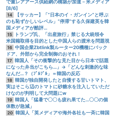
で重レアアース供給網の構築が加速－米メディア
[8/6]
【サッカー】「“日本のイ・ガンイン”と呼ぶ
14
のも恥ずかしいレベル」“停滞”する久保建英を韓
国メディアが酷評…
トランプ氏、「出産旅行」禁じる大統領令
15
米国籍取得を目的とした中国人らの渡米を問題視
中国企業Zbtlink製ルーター20機種にバック
16
ドア、外部から完全制御のおそれ！
韓国人「その衝撃的な見た目から日本で話題
17
になった弁当がこちら…」→「どんな刺激的な味
なんだ…？（ﾌﾞﾙﾌﾞﾙ」＝韓国の反応
韓国が独自開発したと自慢する甘いトマト、
18
実はそこら辺のトマトに砂糖水を注入していただ
けなのが判明して大問題にw
韓国人「猛暑で〇〇も疲れ果てた…〇〇の個
19
体数が急減」
韓国人「英メディアや海外各社も一斉に韓国
20