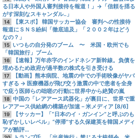
る日本人や外国人審判接待を報道！」→「信頼を揺る
がす深刻なスキャンダル‥」
【東スポ】 韓国サッカー協会 審判への性接待
14
報道にＳＮＳ紛糾「徹底追及」「２００２年はどう
なの？」
いつもの自分発のブーム 〜 米国・欧州でも
15
「韓国旅行」ブーム
【速報】万年赤字のインドネシア新幹線。負債を
16
埋めるため政府が過半数の株式を引き受ける
【動画】熊本病院、地震の中での手術映像がヤバ
17
すぎる → 医療機器が飛び交う激震の中で患者を全身
で庇う医師らの咄嗟の行動に世界中から絶賛の嵐
中国の「レアアース武器化」が裏目に、世界で重
18
レアアース供給網の構築が加速－米メディア [8/6]
【サッカー】「“日本のイ・ガンイン”と呼ぶのも
19
恥ずかしいレベル」“停滞”する久保建英を韓国メディ
アが酷評…
トランプ氏、「出産旅行」禁じる大統領令 米
20