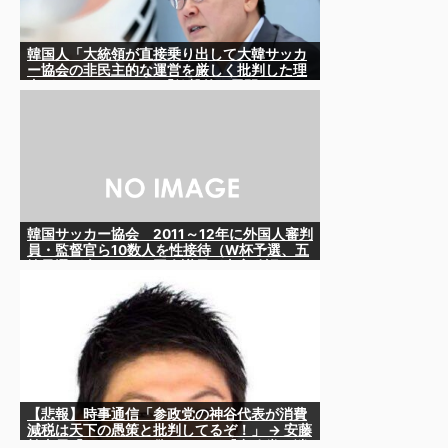
韓国人「大統領が直接乗り出して大韓サッカ
ー協会の非民主的な運営を厳しく批判した理
由がこちらです‥」→「衝撃的な展開‥」
韓国サッカー協会 2011～12年に外国人審判
員・監督官ら10数人を性接待（W杯予選、五
輪予選が含まれる）国会議員が事実確認
【悲報】時事通信「参政党の神谷代表が消費
減税は天下の愚策と批判してるぞ！」 → 安藤
幹事長「タイトルに偽りあり！『参政党は消