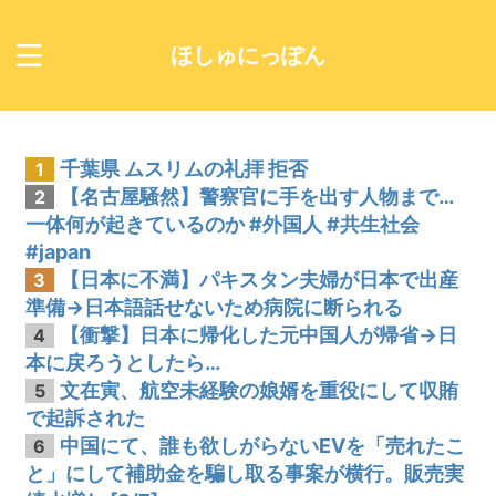
ほしゅにっぽん
千葉県 ムスリムの礼拝 拒否
1
【名古屋騒然】警察官に手を出す人物まで…
2
一体何が起きているのか #外国人 #共生社会
#japan
【日本に不満】パキスタン夫婦が日本で出産
3
準備→日本語話せないため病院に断られる
【衝撃】日本に帰化した元中国人が帰省→日
4
本に戻ろうとしたら…
文在寅、航空未経験の娘婿を重役にして収賄
5
で起訴された
中国にて、誰も欲しがらないEVを「売れたこ
6
と」にして補助金を騙し取る事案が横行。販売実