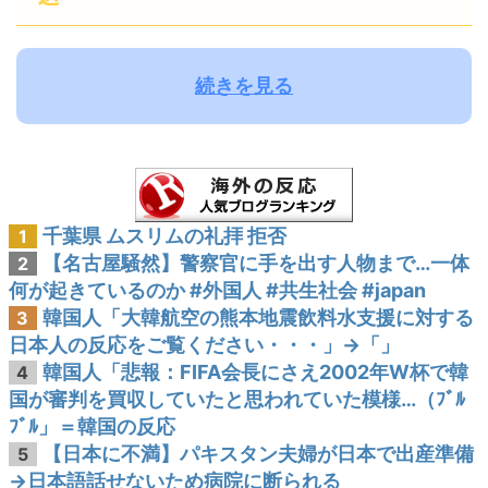
続きを見る
千葉県 ムスリムの礼拝 拒否
1
【名古屋騒然】警察官に手を出す人物まで…一体
2
何が起きているのか #外国人 #共生社会 #japan
韓国人「大韓航空の熊本地震飲料水支援に対する
3
日本人の反応をご覧ください・・・」→「」
韓国人「悲報：FIFA会長にさえ2002年W杯で韓
4
国が審判を買収していたと思われていた模様…（ﾌﾞﾙ
ﾌﾞﾙ」＝韓国の反応
【日本に不満】パキスタン夫婦が日本で出産準備
5
→日本語話せないため病院に断られる