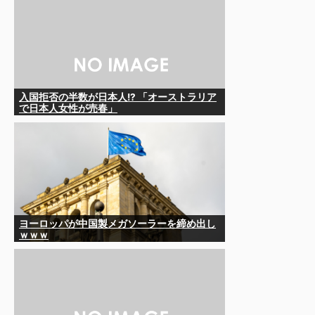
ないんですが
入国拒否の半数が日本人!? 「オーストラリア
で日本人女性が売春」
ヨーロッパが中国製メガソーラーを締め出し
ｗｗｗ