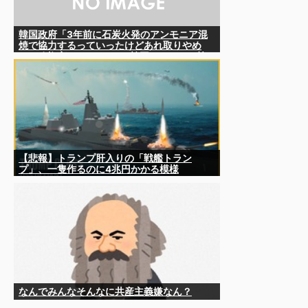
韓国政府「3年前に石炭火発のアンモニア混
焼で協力するっていったけどあれ取りやめ
な。政権変わったし」……韓国とまともな協
力ができない理由、これなんですよね
【悲報】トランプ肝入りの「戦艦トラン
プ」、一隻作るのに4兆円かかる模様
wwwwwww
なんでみんなそんなに共産主義嫌なん？