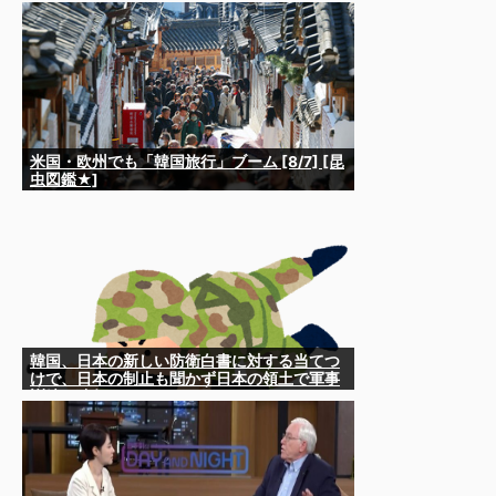
費税廃止派、減税派』」ｗｗｗｗｗｗｗｗ
米国・欧州でも「韓国旅行」ブーム [8/7] [昆
虫図鑑★]
韓国、日本の新しい防衛白書に対する当てつ
けで、日本の制止も聞かず日本の領土で軍事
訓練を強行