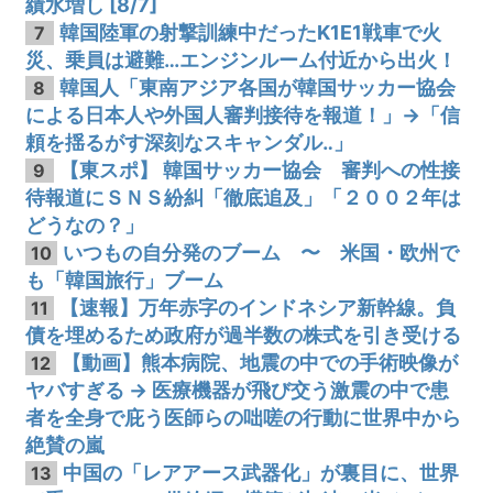
績水増し [8/7]
韓国陸軍の射撃訓練中だったK1E1戦車で火
7
災、乗員は避難…エンジンルーム付近から出火！
韓国人「東南アジア各国が韓国サッカー協会
8
による日本人や外国人審判接待を報道！」→「信
頼を揺るがす深刻なスキャンダル‥」
【東スポ】 韓国サッカー協会 審判への性接
9
待報道にＳＮＳ紛糾「徹底追及」「２００２年は
どうなの？」
いつもの自分発のブーム 〜 米国・欧州で
10
も「韓国旅行」ブーム
【速報】万年赤字のインドネシア新幹線。負
11
債を埋めるため政府が過半数の株式を引き受ける
【動画】熊本病院、地震の中での手術映像が
12
ヤバすぎる → 医療機器が飛び交う激震の中で患
者を全身で庇う医師らの咄嗟の行動に世界中から
絶賛の嵐
中国の「レアアース武器化」が裏目に、世界
13