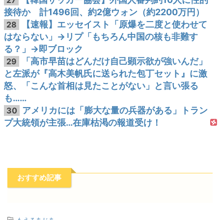
27
接待か 計1496回、約2億ウォン（約2200万円）
【速報】エッセイスト「原爆を二度と使わせて
28
はならない」→リプ「もちろん中国の核も非難す
る？」→即ブロック
「高市早苗はどんだけ自己顕示欲が強いんだ」
29
と左派が『高木美帆氏に送られた包丁セット』に激
怒、「こんな首相は見たことがない」と言い張る
も……
アメリカには「膨大な量の兵器がある」トラン
30
プ大統領が主張…在庫枯渇の報道受け！
おすすめ記事