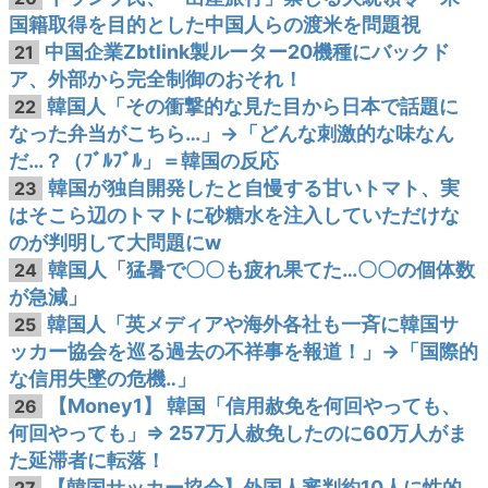
国籍取得を目的とした中国人らの渡米を問題視
中国企業Zbtlink製ルーター20機種にバックド
21
ア、外部から完全制御のおそれ！
韓国人「その衝撃的な見た目から日本で話題に
22
なった弁当がこちら…」→「どんな刺激的な味なん
だ…？（ﾌﾞﾙﾌﾞﾙ」＝韓国の反応
韓国が独自開発したと自慢する甘いトマト、実
23
はそこら辺のトマトに砂糖水を注入していただけな
のが判明して大問題にw
韓国人「猛暑で〇〇も疲れ果てた…〇〇の個体数
24
が急減」
韓国人「英メディアや海外各社も一斉に韓国サ
25
ッカー協会を巡る過去の不祥事を報道！」→「国際的
な信用失墜の危機‥」
【Money1】 韓国「信用赦免を何回やっても、
26
何回やっても」⇒ 257万人赦免したのに60万人がま
た延滞者に転落！
【韓国サッカー協会】外国人審判約10人に性的