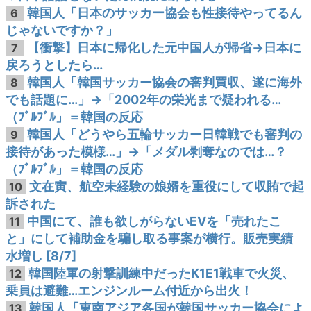
韓国人「日本のサッカー協会も性接待やってるん
6
じゃないですか？」
【衝撃】日本に帰化した元中国人が帰省→日本に
7
戻ろうとしたら…
韓国人「韓国サッカー協会の審判買収、遂に海外
8
でも話題に…」→「2002年の栄光まで疑われる…
（ﾌﾞﾙﾌﾞﾙ」＝韓国の反応
韓国人「どうやら五輪サッカー日韓戦でも審判の
9
接待があった模様…」→「メダル剥奪なのでは…？
（ﾌﾞﾙﾌﾞﾙ」＝韓国の反応
文在寅、航空未経験の娘婿を重役にして収賄で起
10
訴された
中国にて、誰も欲しがらないEVを「売れたこ
11
と」にして補助金を騙し取る事案が横行。販売実績
水増し [8/7]
韓国陸軍の射撃訓練中だったK1E1戦車で火災、
12
乗員は避難…エンジンルーム付近から出火！
韓国人「東南アジア各国が韓国サッカー協会によ
13